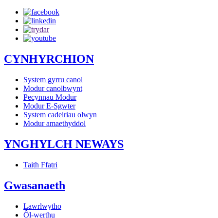
CYNHYRCHION
System gyrru canol
Modur canolbwynt
Pecynnau Modur
Modur E-Sgwter
System cadeiriau olwyn
Modur amaethyddol
YNGHYLCH NEWAYS
Taith Ffatri
Gwasanaeth
Lawrlwytho
Ôl-werthu