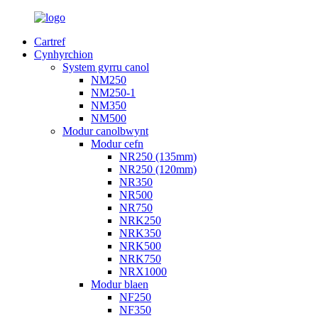
Cartref
Cynhyrchion
System gyrru canol
NM250
NM250-1
NM350
NM500
Modur canolbwynt
Modur cefn
NR250 (135mm)
NR250 (120mm)
NR350
NR500
NR750
NRK250
NRK350
NRK500
NRK750
NRX1000
Modur blaen
NF250
NF350