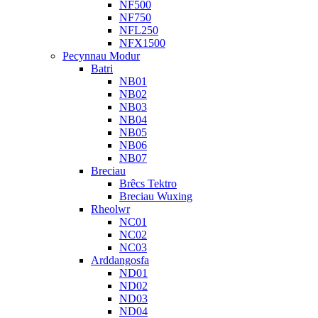
NF500
NF750
NFL250
NFX1500
Pecynnau Modur
Batri
NB01
NB02
NB03
NB04
NB05
NB06
NB07
Breciau
Brêcs Tektro
Breciau Wuxing
Rheolwr
NC01
NC02
NC03
Arddangosfa
ND01
ND02
ND03
ND04