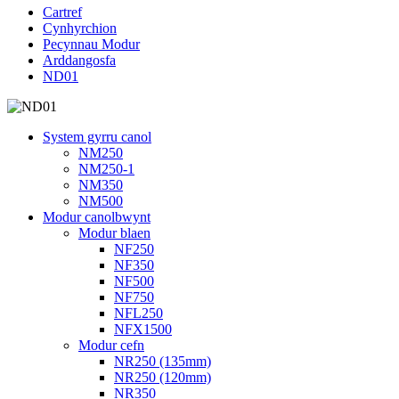
Cartref
Cynhyrchion
Pecynnau Modur
Arddangosfa
ND01
System gyrru canol
NM250
NM250-1
NM350
NM500
Modur canolbwynt
Modur blaen
NF250
NF350
NF500
NF750
NFL250
NFX1500
Modur cefn
NR250 (135mm)
NR250 (120mm)
NR350