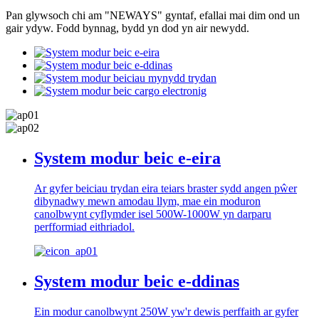
Pan glywsoch chi am "NEWAYS" gyntaf, efallai mai dim ond un
gair ydyw. Fodd bynnag, bydd yn dod yn air newydd.
System modur beic e-eira
Ar gyfer beiciau trydan eira teiars braster sydd angen pŵer
dibynadwy mewn amodau llym, mae ein moduron
canolbwynt cyflymder isel 500W-1000W yn darparu
perfformiad eithriadol.
System modur beic e-ddinas
Ein modur canolbwynt 250W yw'r dewis perffaith ar gyfer