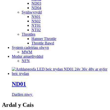
ND03
ND04
Synhwyrydd
NS01
NS02
NT01
NT02
Throttles
Hanner Throttle
Throttle Bawd
System cadeiriau olwyn
MWM
Modur amaethyddol
NFN
ND01
Darllen mwy
Ardal y Cais