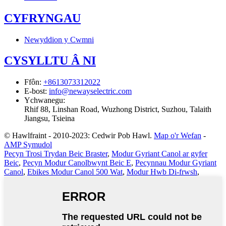
CYFRYNGAU
Newyddion y Cwmni
CYSYLLTU Â NI
Ffôn
:
+8613073312022
E-bost
:
info@newayselectric.com
Ychwanegu
:
Rhif 88, Linshan Road, Wuzhong District, Suzhou, Talaith
Jiangsu, Tsieina
© Hawlfraint - 2010-2023: Cedwir Pob Hawl.
Map o'r Wefan
-
AMP Symudol
Pecyn Trosi Trydan Beic Braster
,
Modur Gyriant Canol ar gyfer
Beic
,
Pecyn Modur Canolbwynt Beic E
,
Pecynnau Modur Gyriant
Canol
,
Ebikes Modur Canol 500 Wat
,
Modur Hwb Di-frwsh
,