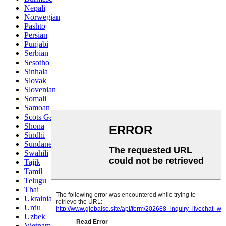
Nepali
Norwegian
Pashto
Persian
Punjabi
Serbian
Sesotho
Sinhala
Slovak
Slovenian
Somali
Samoan
Scots Gaelic
Shona
Sindhi
Sundanese
Swahili
Tajik
Tamil
Telugu
Thai
Ukrainian
Urdu
Uzbek
Vietnamese