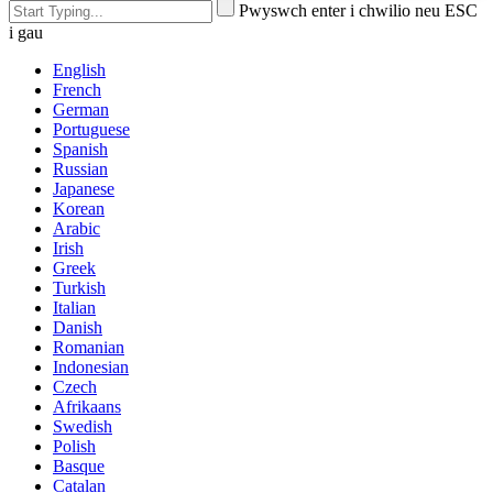
Pwyswch enter i chwilio neu ESC
i gau
English
French
German
Portuguese
Spanish
Russian
Japanese
Korean
Arabic
Irish
Greek
Turkish
Italian
Danish
Romanian
Indonesian
Czech
Afrikaans
Swedish
Polish
Basque
Catalan