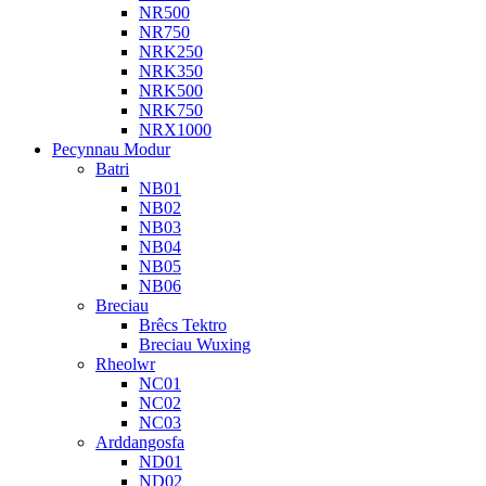
NR500
NR750
NRK250
NRK350
NRK500
NRK750
NRX1000
Pecynnau Modur
Batri
NB01
NB02
NB03
NB04
NB05
NB06
Breciau
Brêcs Tektro
Breciau Wuxing
Rheolwr
NC01
NC02
NC03
Arddangosfa
ND01
ND02