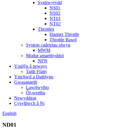
Synhwyrydd
NS01
NS02
NT01
NT02
Throttles
Hanner Throttle
Throttle Bawd
System cadeiriau olwyn
MWM
Modur amaethyddol
NFN
Ynglŷn â neways
Taith Ffatri
Ymchwil a Datblygu
Gwasanaeth
Lawrlwytho
Ôl-werthu
Newyddion
Cysylltwch â Ni
English
ND01