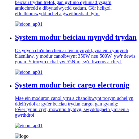
beiciau trydan trefol, gan gyfuno dyluniad ysgafn,
amlochredd a dibynadwyedd cadarn. Gêr heligol,
effeithlonrwydd uchel a gweithrediad llyfn.
System modur beiciau mynydd trydan
Os ydych chi'n berchen ar feic mynydd, yna ein cynnyrch
blaenllaw, y modur canolbwynt 350W neu 500W, yw'r dewis
gorau. Y trorym uchaf yw 55N.m, sy'n bwerus a chryf.
System modur beic cargo electronig
Mae ein moduron canol-yrru a chanolbwynt trorym uchel yn
ddelfrydol ar gyfer beiciau trydan cargo, gan gynnig:
Pŵer tynnu cryf, mowntio hyblyg, swyddogaeth ymlaen a
gwrthdroi