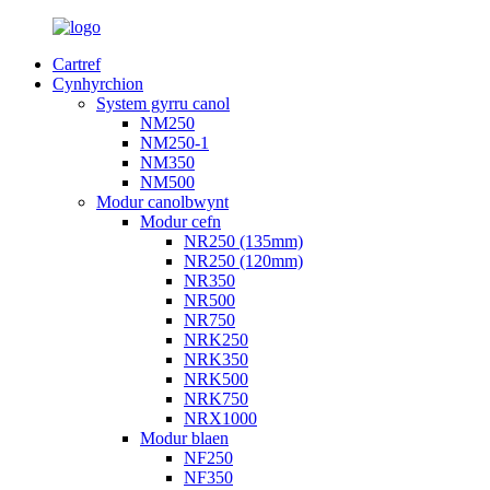
Cartref
Cynhyrchion
System gyrru canol
NM250
NM250-1
NM350
NM500
Modur canolbwynt
Modur cefn
NR250 (135mm)
NR250 (120mm)
NR350
NR500
NR750
NRK250
NRK350
NRK500
NRK750
NRX1000
Modur blaen
NF250
NF350