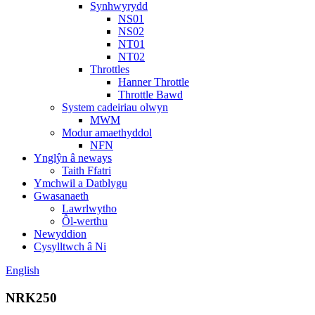
Synhwyrydd
NS01
NS02
NT01
NT02
Throttles
Hanner Throttle
Throttle Bawd
System cadeiriau olwyn
MWM
Modur amaethyddol
NFN
Ynglŷn â neways
Taith Ffatri
Ymchwil a Datblygu
Gwasanaeth
Lawrlwytho
Ôl-werthu
Newyddion
Cysylltwch â Ni
English
NRK250