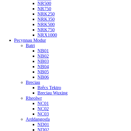
NR500
NR750
NRK250
NRK350
NRK500
NRK750
NRX1000
Pecynnau Modur
Batri
NB01
NB02
NB03
NB04
NB05
NB06
Breciau
Brêcs Tektro
Breciau Wuxing
Rheolwr
NC01
NC02
NC03
Arddangosfa
ND01
ND02