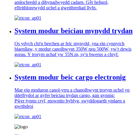
amlochredd a dibynadwyedd cadarn. Gêr heligol,
effeithlonrwydd uchel a gweithrediad llyfn.
System modur beiciau mynydd trydan
Os ydych chi'n berchen ar feic mynydd, yna ein cynnyrch
blaenllaw, y modur canolbwynt 350W neu 500W, yw'r dewis
gorau. Y trorym uchaf yw 55N.m, sy'n bwerus a chryf.
System modur beic cargo electronig
Mae ein moduron canol-yrru a chanolbwynt trorym uchel yn
ddelfrydol ar gyfer beiciau trydan cargo, gan gynnig:
Pŵer tynnu cryf, mowntio hyblyg, swyddogaeth ymlaen a
gwrthdroi