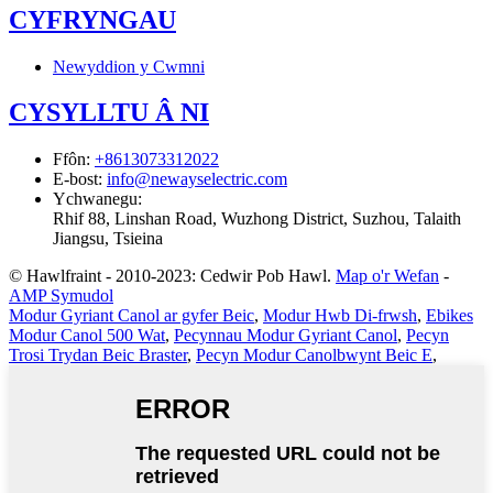
CYFRYNGAU
Newyddion y Cwmni
CYSYLLTU Â NI
Ffôn
:
+8613073312022
E-bost
:
info@newayselectric.com
Ychwanegu
:
Rhif 88, Linshan Road, Wuzhong District, Suzhou, Talaith
Jiangsu, Tsieina
© Hawlfraint - 2010-2023: Cedwir Pob Hawl.
Map o'r Wefan
-
AMP Symudol
Modur Gyriant Canol ar gyfer Beic
,
Modur Hwb Di-frwsh
,
Ebikes
Modur Canol 500 Wat
,
Pecynnau Modur Gyriant Canol
,
Pecyn
Trosi Trydan Beic Braster
,
Pecyn Modur Canolbwynt Beic E
,