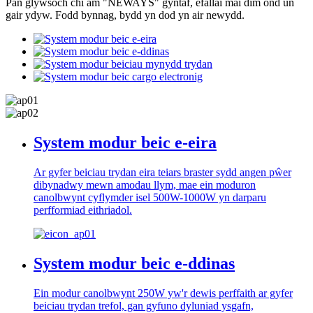
Pan glywsoch chi am "NEWAYS" gyntaf, efallai mai dim ond un
gair ydyw. Fodd bynnag, bydd yn dod yn air newydd.
System modur beic e-eira
Ar gyfer beiciau trydan eira teiars braster sydd angen pŵer
dibynadwy mewn amodau llym, mae ein moduron
canolbwynt cyflymder isel 500W-1000W yn darparu
perfformiad eithriadol.
System modur beic e-ddinas
Ein modur canolbwynt 250W yw'r dewis perffaith ar gyfer
beiciau trydan trefol, gan gyfuno dyluniad ysgafn,