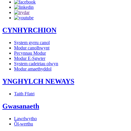
CYNHYRCHION
System gyrru canol
Modur canolbwynt
Pecynnau Modur
Modur E-Sgwter
System cadeiriau olwyn
Modur amaethyddol
YNGHYLCH NEWAYS
Taith Ffatri
Gwasanaeth
Lawrlwytho
Ôl-werthu