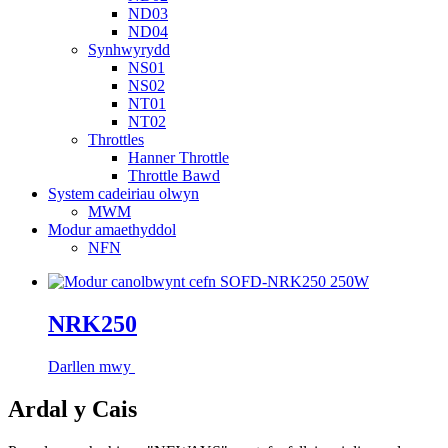
ND03
ND04
Synhwyrydd
NS01
NS02
NT01
NT02
Throttles
Hanner Throttle
Throttle Bawd
System cadeiriau olwyn
MWM
Modur amaethyddol
NFN
NRK250
Darllen mwy
Ardal y Cais