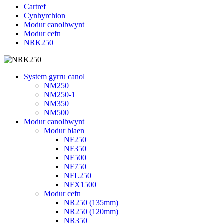
Cartref
Cynhyrchion
Modur canolbwynt
Modur cefn
NRK250
System gyrru canol
NM250
NM250-1
NM350
NM500
Modur canolbwynt
Modur blaen
NF250
NF350
NF500
NF750
NFL250
NFX1500
Modur cefn
NR250 (135mm)
NR250 (120mm)
NR350