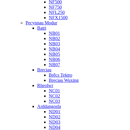
NF500
NF750
NFL250
NFX1500
Pecynnau Modur
Batri
NB01
NB02
NB03
NB04
NB05
NB06
NB07
Breciau
Brêcs Tektro
Breciau Wuxing
Rheolwr
NC01
NC02
NC03
Arddangosfa
ND01
ND02
ND03
ND04