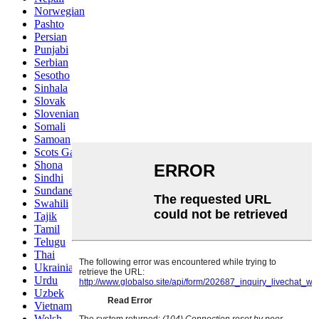
Norwegian
Pashto
Persian
Punjabi
Serbian
Sesotho
Sinhala
Slovak
Slovenian
Somali
Samoan
Scots Gaelic
Shona
Sindhi
Sundanese
Swahili
Tajik
Tamil
Telugu
Thai
Ukrainian
Urdu
Uzbek
Vietnamese
Welsh