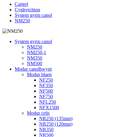
Cartref
Cynhyrchion
System gyrru canol
NM250
System gyrru canol
NM250
NM250-1
NM350
NM500
Modur canolbwynt
Modur blaen
NF250
NF350
NF500
NF750
NFL250
NFX1500
Modur cefn
NR250 (135mm)
NR250 (120mm)
NR350
NR500