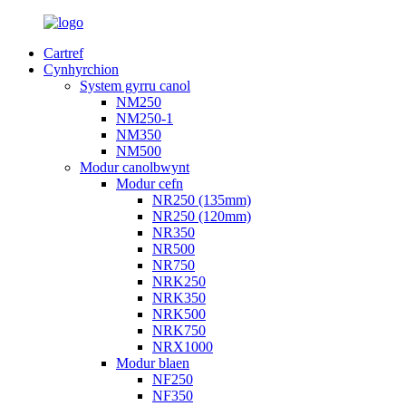
Cartref
Cynhyrchion
System gyrru canol
NM250
NM250-1
NM350
NM500
Modur canolbwynt
Modur cefn
NR250 (135mm)
NR250 (120mm)
NR350
NR500
NR750
NRK250
NRK350
NRK500
NRK750
NRX1000
Modur blaen
NF250
NF350