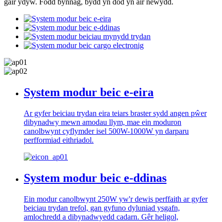
gair ydyw. Fodd bynnag, bydd yn dod yn air newydd.
System modur beic e-eira
Ar gyfer beiciau trydan eira teiars braster sydd angen pŵer
dibynadwy mewn amodau llym, mae ein moduron
canolbwynt cyflymder isel 500W-1000W yn darparu
perfformiad eithriadol.
System modur beic e-ddinas
Ein modur canolbwynt 250W yw'r dewis perffaith ar gyfer
beiciau trydan trefol, gan gyfuno dyluniad ysgafn,
amlochredd a dibynadwyedd cadarn. Gêr heligol,