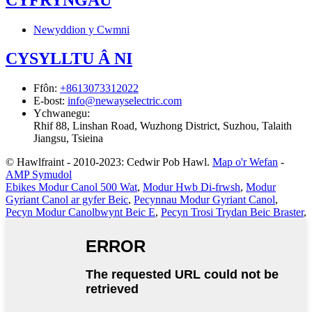
Newyddion y Cwmni
CYSYLLTU Â NI
Ffôn
:
+8613073312022
E-bost
:
info@newayselectric.com
Ychwanegu
:
Rhif 88, Linshan Road, Wuzhong District, Suzhou, Talaith
Jiangsu, Tsieina
© Hawlfraint - 2010-2023: Cedwir Pob Hawl.
Map o'r Wefan
-
AMP Symudol
Ebikes Modur Canol 500 Wat
,
Modur Hwb Di-frwsh
,
Modur
Gyriant Canol ar gyfer Beic
,
Pecynnau Modur Gyriant Canol
,
Pecyn Modur Canolbwynt Beic E
,
Pecyn Trosi Trydan Beic Braster
,