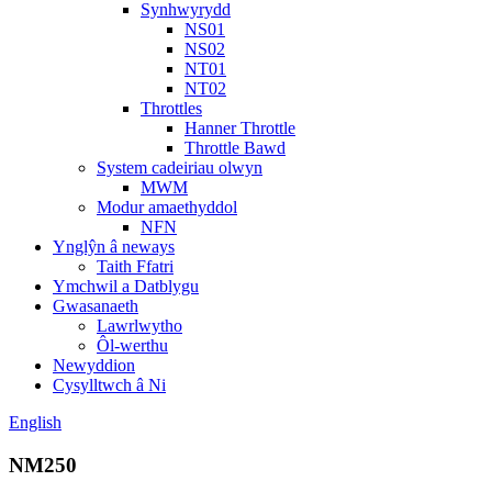
Synhwyrydd
NS01
NS02
NT01
NT02
Throttles
Hanner Throttle
Throttle Bawd
System cadeiriau olwyn
MWM
Modur amaethyddol
NFN
Ynglŷn â neways
Taith Ffatri
Ymchwil a Datblygu
Gwasanaeth
Lawrlwytho
Ôl-werthu
Newyddion
Cysylltwch â Ni
English
NM250