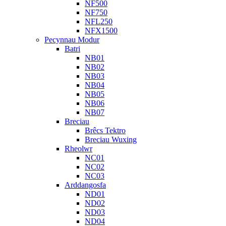
NF500
NF750
NFL250
NFX1500
Pecynnau Modur
Batri
NB01
NB02
NB03
NB04
NB05
NB06
NB07
Breciau
Brêcs Tektro
Breciau Wuxing
Rheolwr
NC01
NC02
NC03
Arddangosfa
ND01
ND02
ND03
ND04