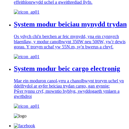
effeithlonrwydd uchel a gweithrediad llyfn.
System modur beiciau mynydd trydan
Os ydych chi'n berchen ar feic mynydd, yna ein cynnyrch
blaenllaw, y modur canolbwynt 350W neu 500W, yw'r dewis
gorau. Y trorym uchaf yw 55N.m, sy'n bwerus a chryf.
System modur beic cargo electronig
Mae ein moduron canol-yrru a chanolbwynt trorym uchel yn
ddelfrydol ar gyfer beiciau trydan cargo, gan gynnig:
Pŵer tynnu cryf, mowntio hyblyg, swyddogaeth ymlaen a
gwrthdroi