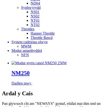
ND04
Synhwyrydd
NS01
NS02
NT01
NT02
Throttles
Hanner Throttle
Throttle Bawd
System cadeiriau olwyn
MWM
Modur amaethyddol
NFN
NM250
Darllen mwy
Ardal y Cais
Pan glywsoch chi am "NEWAYS" gyntaf, efallai mai dim ond un