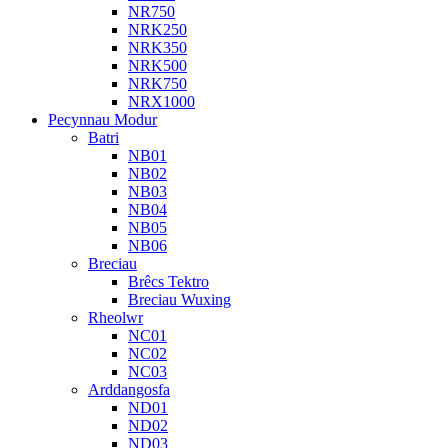
NR750
NRK250
NRK350
NRK500
NRK750
NRX1000
Pecynnau Modur
Batri
NB01
NB02
NB03
NB04
NB05
NB06
Breciau
Brêcs Tektro
Breciau Wuxing
Rheolwr
NC01
NC02
NC03
Arddangosfa
ND01
ND02
ND03