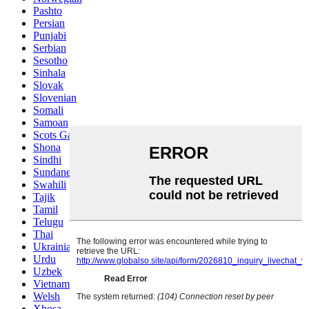
Pashto
Persian
Punjabi
Serbian
Sesotho
Sinhala
Slovak
Slovenian
Somali
Samoan
Scots Gaelic
Shona
Sindhi
Sundanese
Swahili
Tajik
Tamil
Telugu
Thai
Ukrainian
Urdu
Uzbek
Vietnamese
Welsh
Xhosa