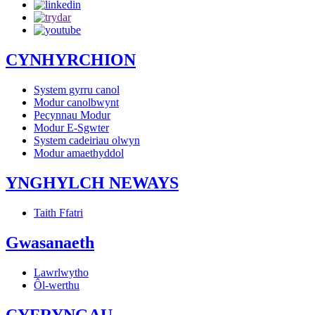
CYNHYRCHION
System gyrru canol
Modur canolbwynt
Pecynnau Modur
Modur E-Sgwter
System cadeiriau olwyn
Modur amaethyddol
YNGHYLCH NEWAYS
Taith Ffatri
Gwasanaeth
Lawrlwytho
Ôl-werthu
CYFRYNGAU